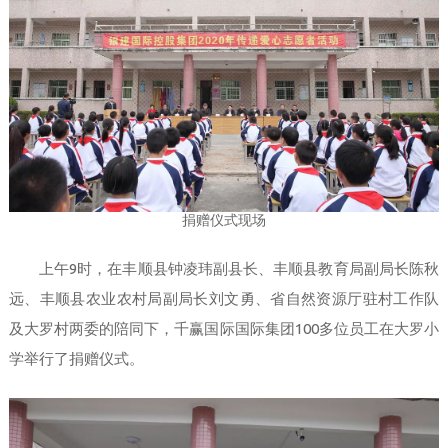
捐赠仪式现场
上午9时，在丰顺县钟凌玮副县长、丰顺县教育局副局长陈秋
远、丰顺县农业农村局副局长刘文勇、省自然资源厅驻村工作队
及大罗村两委的陪同下，千赢国际国际集团100多位员工在大罗小
学举行了捐赠仪式。