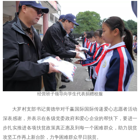
经营班子领导向学生代表捐赠校服
大罗村支部书记黄德华对千赢国际国际传递爱心志愿者活动
深表感谢，并表示在各级党委政府和爱心企业的帮扶下，要进一
步扎实推进各项扶贫政策真正惠及到每一个困难群众，助力脱贫
攻坚工作再上新台阶，力争困难群众早日脱贫。